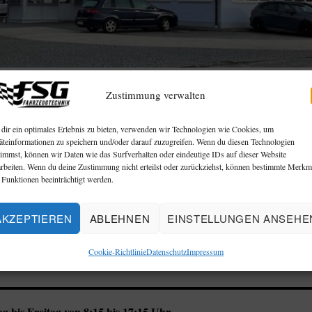
Zustimmung verwalten
dir ein optimales Erlebnis zu bieten, verwenden wir Technologien wie Cookies, um
äteinformationen zu speichern und/oder darauf zuzugreifen. Wenn du diesen Technologien
timmst, können wir Daten wie das Surfverhalten oder eindeutige IDs auf dieser Website
arbeiten. Wenn du deine Zustimmung nicht erteilst oder zurückziehst, können bestimmte Merkm
 Funktionen beeinträchtigt werden.
AKZEPTIEREN
ABLEHNEN
EINSTELLUNGEN ANSEHE
Cookie-Richtlinie
Datenschutz
Impressum
g bis Freitag von 8:15 bis 17:15 Uhr