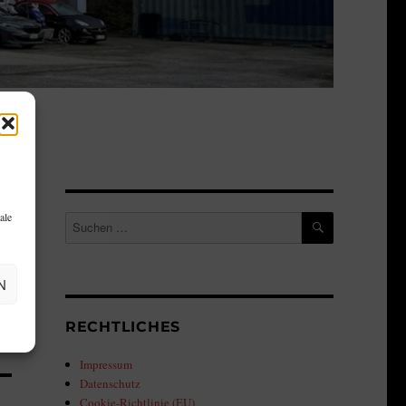
SUCHEN
ale
Suche
nach:
N
RECHTLICHES
Impressum
Datenschutz
Cookie-Richtlinie (EU)