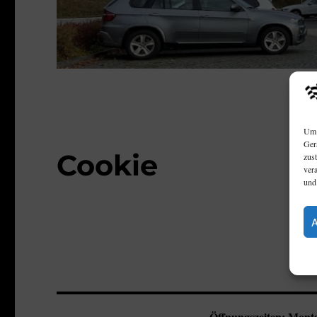
Um 
Ger
Cookie
zus
ver
und
Öffnungszeiten:
Monta